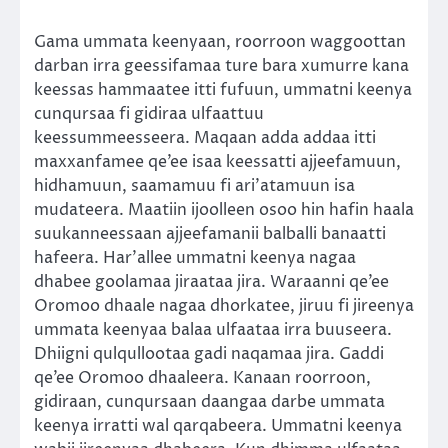
Gama ummata keenyaan, roorroon waggoottan
darban irra geessifamaa ture bara xumurre kana
keessas hammaatee itti fufuun, ummatni keenya
cunqursaa fi gidiraa ulfaattuu
keessummeesseera. Maqaan adda addaa itti
maxxanfamee qe’ee isaa keessatti ajjeefamuun,
hidhamuun, saamamuu fi ari’atamuun isa
mudateera. Maatiin ijoolleen osoo hin hafin haala
suukanneessaan ajjeefamanii balballi banaatti
hafeera. Har’allee ummatni keenya nagaa
dhabee goolamaa jiraataa jira. Waraanni qe’ee
Oromoo dhaale nagaa dhorkatee, jiruu fi jireenya
ummata keenyaa balaa ulfaataa irra buuseera.
Dhiigni qulqullootaa gadi naqamaa jira. Gaddi
qe’ee Oromoo dhaaleera. Kanaan roorroon,
gidiraan, cunqursaan daangaa darbe ummata
keenya irratti wal qarqabeera. Ummatni keenya