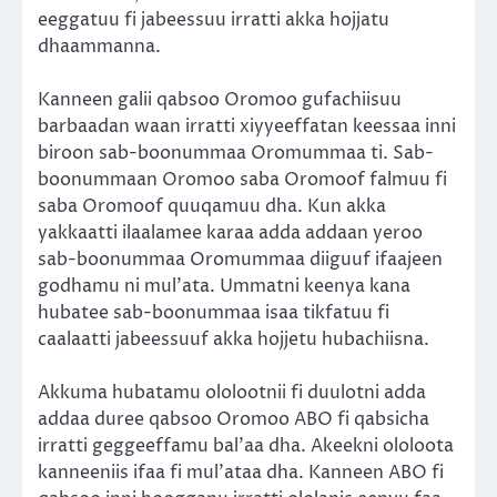
eeggatuu fi jabeessuu irratti akka hojjatu
dhaammanna.
Kanneen galii qabsoo Oromoo gufachiisuu
barbaadan waan irratti xiyyeeffatan keessaa inni
biroon sab-boonummaa Oromummaa ti. Sab-
boonummaan Oromoo saba Oromoof falmuu fi
saba Oromoof quuqamuu dha. Kun akka
yakkaatti ilaalamee karaa adda addaan yeroo
sab-boonummaa Oromummaa diiguuf ifaajeen
godhamu ni mul’ata. Ummatni keenya kana
hubatee sab-boonummaa isaa tikfatuu fi
caalaatti jabeessuuf akka hojjetu hubachiisna.
Akkuma hubatamu ololootnii fi duulotni adda
addaa duree qabsoo Oromoo ABO fi qabsicha
irratti geggeeffamu bal’aa dha. Akeekni ololoota
kanneeniis ifaa fi mul’ataa dha. Kanneen ABO fi