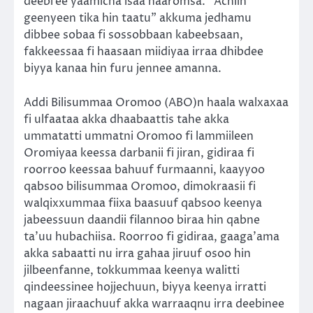
deebi’ee yaamicha isaa haaromsa. “Achiin
geenyeen tika hin taatu” akkuma jedhamu
dibbee sobaa fi sossobbaan kabeebsaan,
fakkeessaa fi haasaan miidiyaa irraa dhibdee
biyya kanaa hin furu jennee amanna.
Addi Bilisummaa Oromoo (ABO)n haala walxaxaa
fi ulfaataa akka dhaabaattis tahe akka
ummatatti ummatni Oromoo fi lammiileen
Oromiyaa keessa darbanii fi jiran, gidiraa fi
roorroo keessaa bahuuf furmaanni, kaayyoo
qabsoo bilisummaa Oromoo, dimokraasii fi
walqixxummaa fiixa baasuuf qabsoo keenya
jabeessuun daandii filannoo biraa hin qabne
ta’uu hubachiisa. Roorroo fi gidiraa, gaaga’ama
akka sabaatti nu irra gahaa jiruuf osoo hin
jilbeenfanne, tokkummaa keenya walitti
qindeessinee hojjechuun, biyya keenya irratti
nagaan jiraachuuf akka warraaqnu irra deebinee