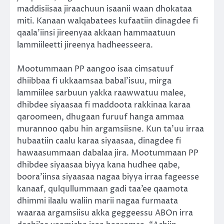
maddisiisaa jiraachuun isaanii waan dhokataa
miti. Kanaan walqabatees kufaatiin dinagdee fi
qaala’iinsi jireenyaa akkaan hammaatuun
lammiileetti jireenya hadheesseera.
Mootummaan PP aangoo isaa cimsatuuf
dhiibbaa fi ukkaamsaa babal’isuu, mirga
lammiilee sarbuun yakka raawwatuu malee,
dhibdee siyaasaa fi maddoota rakkinaa karaa
qaroomeen, dhugaan furuuf hanga ammaa
murannoo qabu hin argamsiisne. Kun ta’uu irraa
hubaatiin caalu karaa siyaasaa, dinagdee fi
hawaasummaan dabalaa jira. Mootummaan PP
dhibdee siyaasaa biyya kana hudhee qabe,
boora’iinsa siyaasaa nagaa biyya irraa fageesse
kanaaf, qulqullummaan gadi taa’ee qaamota
dhimmi ilaalu waliin marii nagaa furmaata
waaraa argamsiisu akka geggeessu ABOn irra