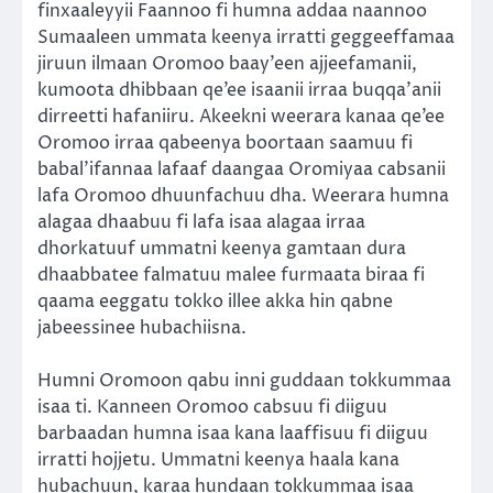
finxaaleyyii Faannoo fi humna addaa naannoo
Sumaaleen ummata keenya irratti geggeeffamaa
jiruun ilmaan Oromoo baay’een ajjeefamanii,
kumoota dhibbaan qe’ee isaanii irraa buqqa’anii
dirreetti hafaniiru. Akeekni weerara kanaa qe’ee
Oromoo irraa qabeenya boortaan saamuu fi
babal’ifannaa lafaaf daangaa Oromiyaa cabsanii
lafa Oromoo dhuunfachuu dha. Weerara humna
alagaa dhaabuu fi lafa isaa alagaa irraa
dhorkatuuf ummatni keenya gamtaan dura
dhaabbatee falmatuu malee furmaata biraa fi
qaama eeggatu tokko illee akka hin qabne
jabeessinee hubachiisna.
Humni Oromoon qabu inni guddaan tokkummaa
isaa ti. Kanneen Oromoo cabsuu fi diiguu
barbaadan humna isaa kana laaffisuu fi diiguu
irratti hojjetu. Ummatni keenya haala kana
hubachuun, karaa hundaan tokkummaa isaa