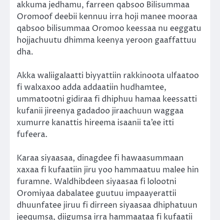
akkuma jedhamu, farreen qabsoo Bilisummaa
Oromoof deebii kennuu irra hoji manee mooraa
qabsoo bilisummaa Oromoo keessaa nu eeggatu
hojjachuutu dhimma keenya yeroon gaaffattuu
dha.
Akka waliigalaatti biyyattiin rakkinoota ulfaatoo
fi walxaxoo adda addaatiin hudhamtee,
ummatootni gidiraa fi dhiphuu hamaa keessatti
kufanii jireenya gadadoo jiraachuun waggaa
xumurre kanattis hireema isaanii ta’ee itti
fufeera.
Karaa siyaasaa, dinagdee fi hawaasummaan
xaxaa fi kufaatiin jiru yoo hammaatuu malee hin
furamne. Waldhibdeen siyaasaa fi lolootni
Oromiyaa dabalatee guutuu impaayerattii
dhuunfatee jiruu fi dirreen siyaasaa dhiphatuun
jeequmsa, diigumsa irra hammaataa fi kufaatii