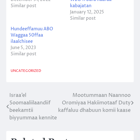
Similar post
kabajatan
January 12, 2025
Similar post
Hundeeffamuu ABO
Waggaa 50ffaa
ilaalchisee
June 5, 2023
Similar post
UNCATEGORIZED
Israa’el
Mootummaan Naannoo
Post
Soomaaliilaandiif
Oromiyaa Hakiimotaaf Duty
navigation
beekamtii
kaffaluu dhabuun komii kaase
biyyummaa kennite