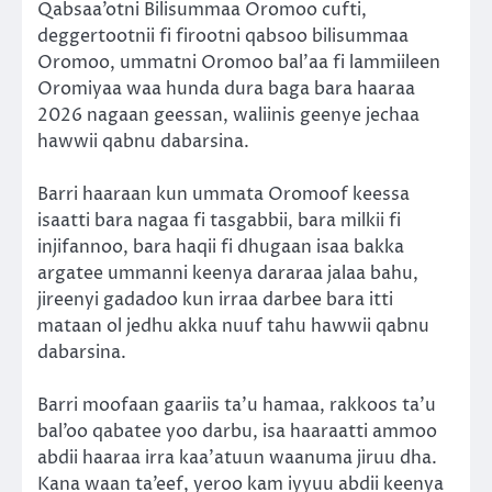
Qabsaa’otni Bilisummaa Oromoo cufti,
deggertootnii fi firootni qabsoo bilisummaa
Oromoo, ummatni Oromoo bal’aa fi lammiileen
Oromiyaa waa hunda dura baga bara haaraa
2026 nagaan geessan, waliinis geenye jechaa
hawwii qabnu dabarsina.
Barri haaraan kun ummata Oromoof keessa
isaatti bara nagaa fi tasgabbii, bara milkii fi
injifannoo, bara haqii fi dhugaan isaa bakka
argatee ummanni keenya dararaa jalaa bahu,
jireenyi gadadoo kun irraa darbee bara itti
mataan ol jedhu akka nuuf tahu hawwii qabnu
dabarsina.
Barri moofaan gaariis ta’u hamaa, rakkoos ta’u
bal’oo qabatee yoo darbu, isa haaraatti ammoo
abdii haaraa irra kaa’atuun waanuma jiruu dha.
Kana waan ta’eef, yeroo kam iyyuu abdii keenya