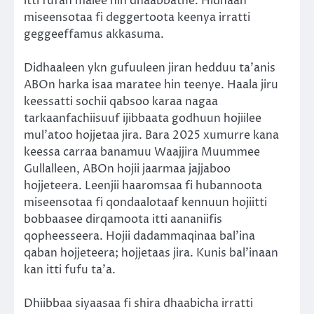
itti fufan malee hin dhaabbatne. Hidhaan
miseensotaa fi deggertoota keenya irratti
geggeeffamus akkasuma.
Didhaaleen ykn gufuuleen jiran hedduu ta’anis
ABOn harka isaa maratee hin teenye. Haala jiru
keessatti sochii qabsoo karaa nagaa
tarkaanfachiisuuf ijibbaata godhuun hojiilee
mul’atoo hojjetaa jira. Bara 2025 xumurre kana
keessa carraa banamuu Waajjira Muummee
Gullalleen, ABOn hojii jaarmaa jajjaboo
hojjeteera. Leenjii haaromsaa fi hubannoota
miseensotaa fi qondaalotaaf kennuun hojiitti
bobbaasee dirqamoota itti aananiifis
qopheesseera. Hojii dadammaqinaa bal’ina
qaban hojjeteera; hojjetaas jira. Kunis bal’inaan
kan itti fufu ta’a.
Dhiibbaa siyaasaa fi shira dhaabicha irratti