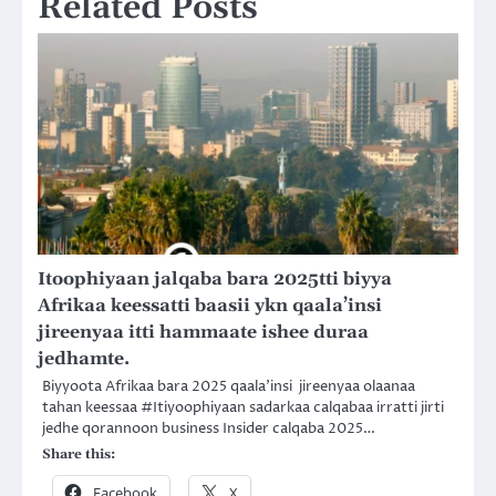
Related Posts
Itoophiyaan jalqaba bara 2025tti biyya
Afrikaa keessatti baasii ykn qaala’insi
jireenyaa itti hammaate ishee duraa
jedhamte.
Biyyoota Afrikaa bara 2025 qaala’insi jireenyaa olaanaa
tahan keessaa #Itiyoophiyaan sadarkaa calqabaa irratti jirti
jedhe qorannoon business Insider calqaba 2025…
Share this:
Facebook
X