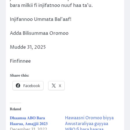
bara milkii fi injifatnoo nuuf haa ta’u.
Injifannoo Ummata Bal’aaf!
Adda Bilisummaa Oromoo
Mudde 31, 2025
Finfinnee
Share this:
Facebook
X
Related
𝐃𝐡𝐚𝐚𝐦𝐬𝐚 𝐀𝐁𝐎 𝐁𝐚𝐫𝐚
Hawaasni Oromoo biyya
𝐇𝐚𝐚𝐫𝐚𝐚, 𝐀𝐦𝐚𝐣𝐣𝐢𝐢 𝟐𝟎𝟐𝟑
Awustaraliyaa guyyaa
December 31, 2022
WBO fi bara haaraa