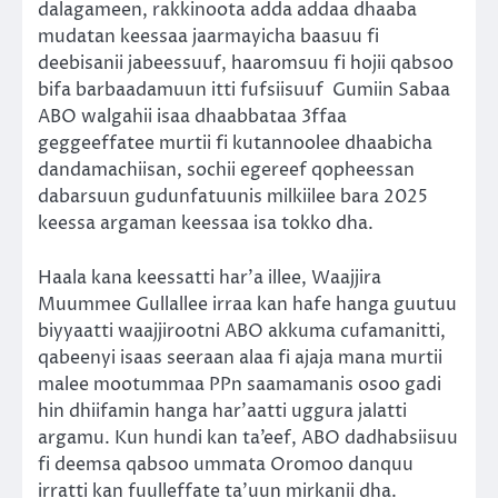
dalagameen, rakkinoota adda addaa dhaaba
mudatan keessaa jaarmayicha baasuu fi
deebisanii jabeessuuf, haaromsuu fi hojii qabsoo
bifa barbaadamuun itti fufsiisuuf
Gumiin Sabaa
ABO walgahii isaa dhaabbataa 3ffaa
geggeeffatee murtii fi kutannoolee dhaabicha
dandamachiisan, sochii egereef qopheessan
dabarsuun gudunfatuunis milkiilee bara 2025
keessa argaman keessaa isa tokko dha.
Haala kana keessatti har’a illee, Waajjira
Muummee Gullallee irraa kan hafe hanga guutuu
biyyaatti waajjirootni ABO akkuma cufamanitti,
qabeenyi isaas seeraan alaa fi ajaja mana murtii
malee mootummaa PPn saamamanis osoo gadi
hin dhiifamin hanga har’aatti uggura jalatti
argamu. Kun hundi kan ta’eef, ABO dadhabsiisuu
fi deemsa qabsoo ummata Oromoo danquu
irratti kan fuulleffate ta’uun mirkanii dha.