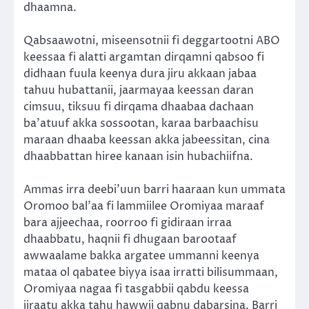
dhaamna.
Qabsaawotni, miseensotnii fi deggartootni ABO
keessaa fi alatti argamtan dirqamni qabsoo fi
didhaan fuula keenya dura jiru akkaan jabaa
tahuu hubattanii, jaarmayaa keessan daran
cimsuu, tiksuu fi dirqama dhaabaa dachaan
ba’atuuf akka sossootan, karaa barbaachisu
maraan dhaaba keessan akka jabeessitan, cina
dhaabbattan hiree kanaan isin hubachiifna.
Ammas irra deebi’uun barri haaraan kun ummata
Oromoo bal’aa fi lammiilee Oromiyaa maraaf
bara ajjeechaa, roorroo fi gidiraan irraa
dhaabbatu, haqnii fi dhugaan barootaaf
awwaalame bakka argatee ummanni keenya
mataa ol qabatee biyya isaa irratti bilisummaan,
Oromiyaa nagaa fi tasgabbii qabdu keessa
jiraatu akka tahu hawwii qabnu dabarsina. Barri