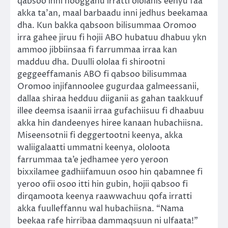
qabsoo inni hoogganu irratti ololanis eenyu faa
akka ta’an, maal barbaadu inni jedhus beekamaa
dha. Kun bakka qabsoon bilisummaa Oromoo
irra gahee jiruu fi hojii ABO hubatuu dhabuu ykn
ammoo jibbiinsaa fi farrummaa irraa kan
madduu dha. Duulli ololaa fi shirootni
geggeeffamanis ABO fi qabsoo bilisummaa
Oromoo injifannoolee gugurdaa galmeessanii,
dallaa shiraa hedduu diiganii as gahan taakkuuf
illee deemsa isaanii irraa gufachiisuu fi dhaabuu
akka hin dandeenyes hiree kanaan hubachiisna.
Miseensotnii fi deggertootni keenya, akka
waliigalaatti ummatni keenya, ololoota
farrummaa ta’e jedhamee yero yeroon
bixxilamee gadhiifamuun osoo hin qabamnee fi
yeroo ofii osoo itti hin gubin, hojii qabsoo fi
dirqamoota keenya raawwachuu qofa irratti
akka fuulleffannu wal hubachiisna. “Nama
beekaa rafe hirribaa dammaqsuun ni ulfaata!”