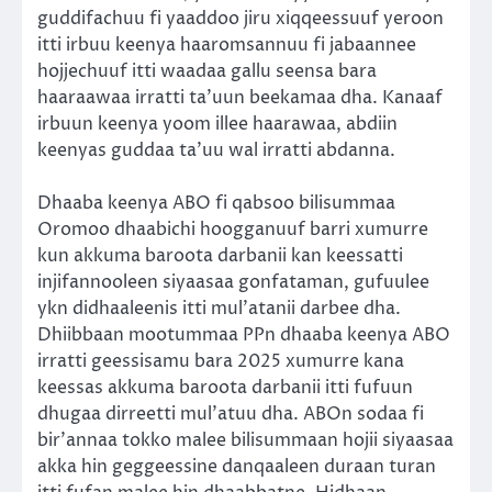
guddifachuu fi yaaddoo jiru xiqqeessuuf yeroon
itti irbuu keenya haaromsannuu fi jabaannee
hojjechuuf itti waadaa gallu seensa bara
haaraawaa irratti ta’uun beekamaa dha. Kanaaf
irbuun keenya yoom illee haarawaa, abdiin
keenyas guddaa ta’uu wal irratti abdanna.
Dhaaba keenya ABO fi qabsoo bilisummaa
Oromoo dhaabichi hoogganuuf barri xumurre
kun akkuma baroota darbanii kan keessatti
injifannooleen siyaasaa gonfataman, gufuulee
ykn didhaaleenis itti mul’atanii darbee dha.
Dhiibbaan mootummaa PPn dhaaba keenya ABO
irratti geessisamu bara 2025 xumurre kana
keessas akkuma baroota darbanii itti fufuun
dhugaa dirreetti mul’atuu dha. ABOn sodaa fi
bir’annaa tokko malee bilisummaan hojii siyaasaa
akka hin geggeessine danqaaleen duraan turan