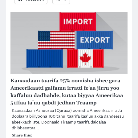
Kanaadaan taarifa 25% oomisha ishee gara
Ameerikaatti galfamu irratti fe’aa jirru yoo
kaffaluu dadhabde, kutaa biyyaa Ameerikaa
51ffaa ta’uu qabdi jedhan Traamp
Kaanaadaan Ashuuraa (Qaraxa) oomisha Ameerikaa irratti
doolaara biiliyoona 100 tahu taarifa kaa’uu akka dandeessu
akeekkachiiste. Doonaald Tiraamp taarifa daldalaa
dhibbeentaa…
Share this: