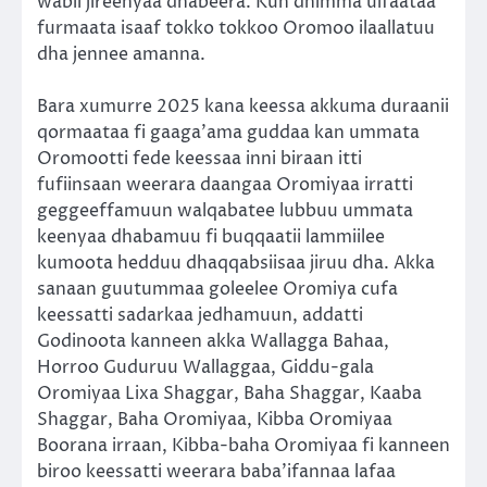
wabii jireenyaa dhabeera. Kun dhimma ulfaataa
furmaata isaaf tokko tokkoo Oromoo ilaallatuu
dha jennee amanna.
Bara xumurre 2025 kana keessa akkuma duraanii
qormaataa fi gaaga’ama guddaa kan ummata
Oromootti fede keessaa inni biraan itti
fufiinsaan weerara daangaa Oromiyaa irratti
geggeeffamuun walqabatee lubbuu ummata
keenyaa dhabamuu fi buqqaatii lammiilee
kumoota hedduu dhaqqabsiisaa jiruu dha. Akka
sanaan guutummaa goleelee Oromiya cufa
keessatti sadarkaa jedhamuun, addatti
Godinoota kanneen akka Wallagga Bahaa,
Horroo Guduruu Wallaggaa, Giddu-gala
Oromiyaa Lixa Shaggar, Baha Shaggar, Kaaba
Shaggar, Baha Oromiyaa, Kibba Oromiyaa
Boorana irraan, Kibba-baha Oromiyaa fi kanneen
biroo keessatti weerara baba’ifannaa lafaa