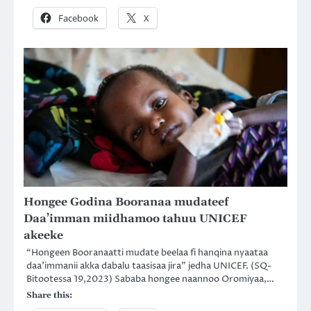
Facebook
X
Hongee Godina Booranaa mudateef
Daa’imman miidhamoo tahuu UNICEF
akeeke
“Hongeen Booranaatti mudate beelaa fi hanqina nyaataa
daa’immanii akka dabalu taasisaa jira” jedha UNICEF. (SQ-
Bitootessa 19,2023) Sababa hongee naannoo Oromiyaa,…
Share this: