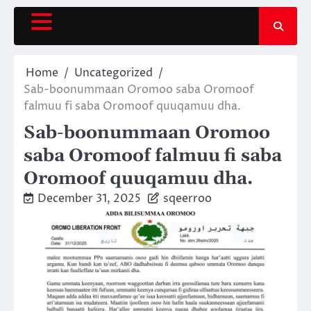
Skip
to
content
Home
Uncategorized
Sab-boonummaan Oromoo saba Oromoof
falmuu fi saba Oromoof quuqamuu dha.
Sab-boonummaan Oromoo
saba Oromoof falmuu fi saba
Oromoof quuqamuu dha.
December 31, 2025
sqeerroo