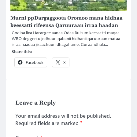
Murni ppDargaggoota Oromoo mana hidhaa
keessatti rifeensa Qaruuraan irraa haadan
Godina lixa Harargee aanaa Odaa Bultum keessatti maqaa
WBO deggertu jedhuun qabanii hidhanii qaruuraan mataa
irraa haadaa jiraachuun dhagahame. Guraandhala…
Share this:
Facebook
X
Leave a Reply
Your email address will not be published.
Required fields are marked
*