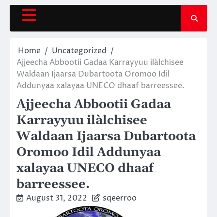
Skip
to
content
Home
Uncategorized
Ajjeecha Abbootii Gadaa Karrayyuu ilàlchisee
Waldaan Ijaarsa Dubartoota Oromoo Idil
Addunyaa xalayaa UNECO dhaaf barreessee.
Ajjeecha Abbootii Gadaa
Karrayyuu ilàlchisee
Waldaan Ijaarsa Dubartoota
Oromoo Idil Addunyaa
xalayaa UNECO dhaaf
barreessee.
August 31, 2022
sqeerroo