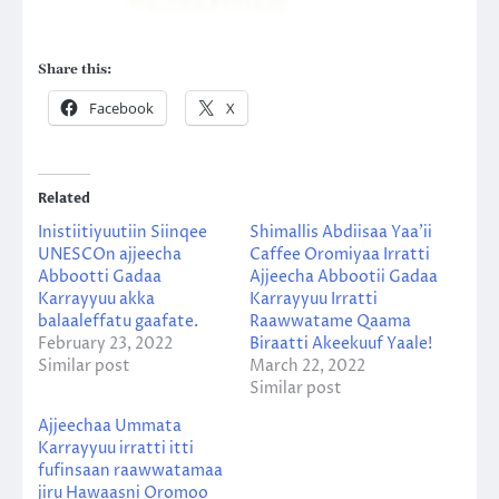
Share this:
Facebook
X
Related
Inistiitiyuutiin Siinqee
Shimallis Abdiisaa Yaa’ii
UNESCOn ajjeecha
Caffee Oromiyaa Irratti
Abbootti Gadaa
Ajjeecha Abbootii Gadaa
Karrayyuu akka
Karrayyuu Irratti
balaaleffatu gaafate.
Raawwatame Qaama
February 23, 2022
Biraatti Akeekuuf Yaale!
Similar post
March 22, 2022
Similar post
Ajjeechaa Ummata
Karrayyuu irratti itti
fufinsaan raawwatamaa
jiru Hawaasni Oromoo