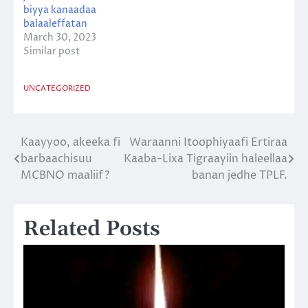
biyya kanaadaa
balaaleffatan
March 30, 2023
Similar post
UNCATEGORIZED
Kaayyoo, akeeka fi
Waraanni Itoophiyaafi Ertiraa
Post
barbaachisuu
Kaaba-Lixa Tigraayiin haleellaa
navigation
MCBNO maaliif?
banan jedhe TPLF.
Related Posts