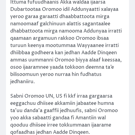
Ittuma fufuudhaanis Akka waldaa ijaarsa
Dubartootaa Oromoo idil Addunyaatti xalayaa
yeroo garaa garaatti dhaabbattoota mirga
namoomaaf galchinuun alattis sagantaalee
dhabbattoota mirga namooma Addunyaa irratti
qaamaan argamuun rakkoo Oromoo ibsaa
turuun keenya mootummaa Wayyaanee irratti
dhiibbaa godheera kan jedhan Aadde Dinqeen
ammas uummanni Oromoo biyya alaaf keessaa,
osoo ijaaramnee yaada tokkoon deemna ta’e
bilisoomuun yeroo nurraa hin fudhatus
jedhaniiru.
Sabni Oromoo UN, US fi kkf irraa gargaarsa
eeggachuu dhiisee akkamiin jabaatee humna
ta’uu danda’a gaaffii jedhuufis, sabni Oromoo
yoo akka sabaatti gandaa fi Amantiin wal
qooduu dhiisee irree tokkummaan ijaarame
qofaadhas jedhan Aadde Dinqeen.