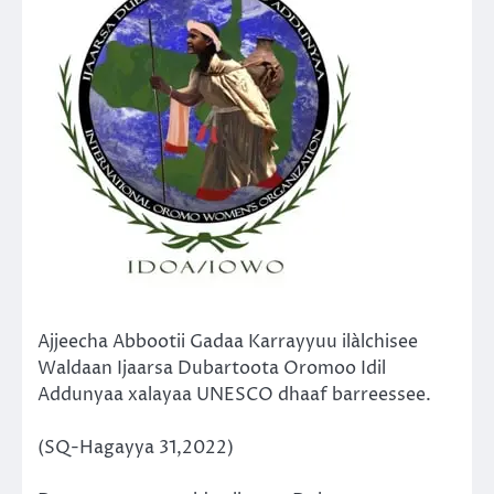
Ajjeecha Abbootii Gadaa Karrayyuu ilàlchisee
Waldaan Ijaarsa Dubartoota Oromoo Idil
Addunyaa xalayaa UNESCO dhaaf barreessee.
(SQ-Hagayya 31,2022)