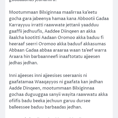
Mootummaan Bilxiginnaa maalirraa ka’eetu
gocha gara jabeenya hamaa kana Abbootii Gadaa
Karrayyuu irratti raawwate jettanii yaadduu
gaaffii jedhuufis, Aaddee Diinqeen an akka
ilaalcha kootitti Aadaan Oromoo akka baduu fi
heeraaf seerri Oromoo akka baduuf akkasumas
Abbaan Gadaa abbaa araaraa waan ta’eef warra
Araara hin barbaanneefi inaaftotatu ajjeesen
jedhas jedhan.
Inni ajjeeses inni ajjeesises seeraanis ni
gaafatamaa Waaqayyos ni gaafata kan jedhan
Aadde Dinqeen, mootummaan Bilxiginnaa
gochaa duguuggaa sanyii wayita raawwatu akka
ofiifis badu beeka jechuun garuu dursee
balleessee baduu barbaadas jedhan.