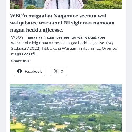
WBO’n magaalaa Naqamtee seenuu wal
walqabatee waraanni Bilxiginnaa namoota
nagaa heddu ajjeesse.
WBO’n magaalaa Naqamtee seenuu wal walqabatee
waraanni Bilxiginnaa namoota nagaa heddu ajjeesse. (SQ-
Sadaasa 7,2022) Tibba kana Waraanni Bilisummaa Oromoo
magaalotaafi…
Share this:
Facebook
X