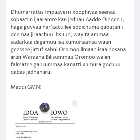
Dhumarrattis Impaayerri xoophiyaa seenaa
sobaatiin ijaaramte kan jedhan Aadde Dinqeen,
haga guyyaa har’aattillee sobichuma qabatanii
deemaa jiraachuu ibsuun, wayita ammaa
sadarkaa diigamuu isa xumuraarraa waan
geessee jirtuf sabni Oromoo ilmaan isaa bosana
jiran Waraana Bilisummaa Oromoo waliin
falmatee gabrummaa kanatti xumura gochuu
qabas jedhaniiru.
Maddi GMN!