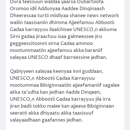
Dura teessuun waldaa ijaarsa Dubartoota
Oromoo idil Addunyaa Aaddee Dinqinaash
Dheeressaa turtii miidiyaa shanee news network
waliin taasisaniin dhimma Ajjeefamuu Abbootii
Gadaa karrayyuu ilaalchisee UNESCO,n akkuma
Sirni gadaa jiraachuu isaa galmeessee jiru
geggeessitoonni sirna Gadaa ammoo
mootummaatiin ajjeefamuu akka baraniif
xalayaa UNESCO dhaaf barreessine jedhan.
Qabiyyeen xalayaa keenyaa inni guddaan,
UNESCO,n Abbootii Gadaa Karrayyuu
mootummaa Bilxiginnaatiin ajjeefamaniif sagalee
akka ta’udha kan jedhan Aadde Dinqeen,
UNESCO,n Abbootii Gadaa karrayyuu jila irra
jiran badii tokko malee kan ajjeese Bilxiginnaan
seeratti akka dhiyaatu akka taasisuuf
xalayaadhaan gaafannes jedhan.