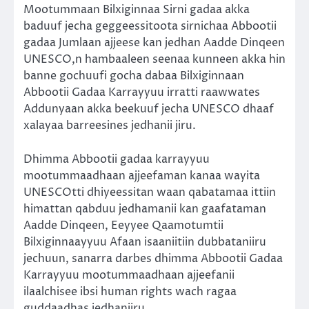
Mootummaan Bilxiginnaa Sirni gadaa akka
baduuf jecha geggeessitoota sirnichaa Abbootii
gadaa Jumlaan ajjeese kan jedhan Aadde Dinqeen
UNESCO,n hambaaleen seenaa kunneen akka hin
banne gochuufi gocha dabaa Bilxiginnaan
Abbootii Gadaa Karrayyuu irratti raawwates
Addunyaan akka beekuuf jecha UNESCO dhaaf
xalayaa barreesines jedhanii jiru.
Dhimma Abbootii gadaa karrayyuu
mootummaadhaan ajjeefaman kanaa wayita
UNESCOtti dhiyeessitan waan qabatamaa ittiin
himattan qabduu jedhamanii kan gaafataman
Aadde Dinqeen, Eeyyee Qaamotumtii
Bilxiginnaayyuu Afaan isaaniitiin dubbataniiru
jechuun, sanarra darbes dhimma Abbootii Gadaa
Karrayyuu mootummaadhaan ajjeefanii
ilaalchisee ibsi human rights wach ragaa
guddaadhas jedhaniiru.